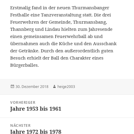
Erstmalig fand in der neuen Thurmansbanger
Festhalle eine Tanzveranstaltung statt. Die drei
Feuerwehren der Gemeinde, Thurmansbang,
Thannberg und Lindau hielten zum Jahresende
einen gemeinsamen Feuerwehrball ab und
übernahmen auch die Küche und den Ausschank
der Getränke. Durch den außerordentlich guten
Besuch erhielt der Ball den Charakter eines
Bürgerballes.
Veröffentlicht
Autor
30. Dezember 2018
heige2003
am
Beitragsnavigation
VORHERIGER
Jahre 1953 bis 1961
Vorheriger
Beitrag:
NÄCHSTER
Jahre 1972 bis 1978
Nächster