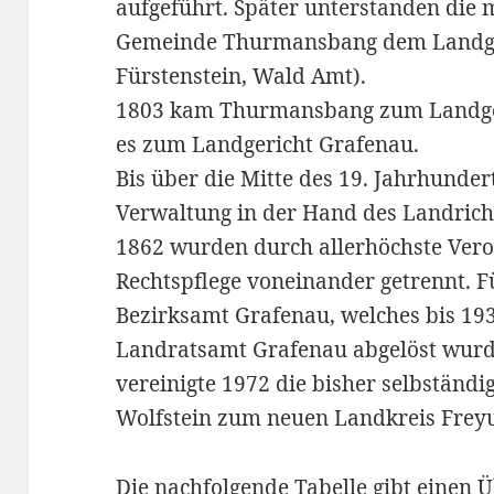
aufgeführt. Später unterstanden die m
Gemeinde Thurmansbang dem Landge
Fürstenstein, Wald Amt).
1803 kam Thurmansbang zum Landgeri
es zum Landgericht Grafenau.
Bis über die Mitte des 19. Jahrhunder
Verwaltung in der Hand des Landricht
1862 wurden durch allerhöchste Ver
Rechtspflege voneinander getrennt. F
Bezirksamt Grafenau, welches bis 1
Landratsamt Grafenau abgelöst wurd
vereinigte 1972 die bisher selbständ
Wolfstein zum neuen Landkreis Frey
Die nachfolgende Tabelle gibt einen 