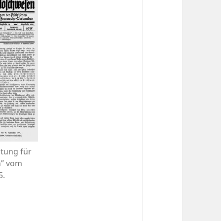
itung für
n” vom
5.