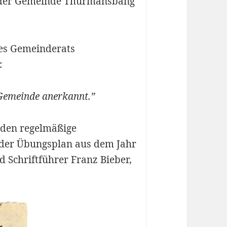
 der Gemeinde Thurmansbang
des Gemeinderats
:
Gemeinde anerkannt.”
rden regelmäßige
der Übungsplan aus dem Jahr
d Schriftführer Franz Bieber,